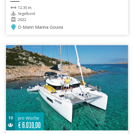
12.35 m.
Segelboot
2022
D-Marin Marina Gouvia
10
pro Woche
€
6.010,00