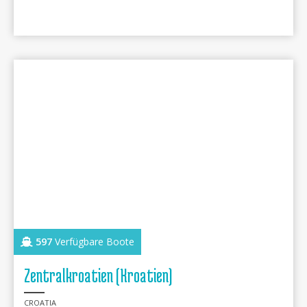
597
Verfügbare Boote
Zentralkroatien (Kroatien)
CROATIA