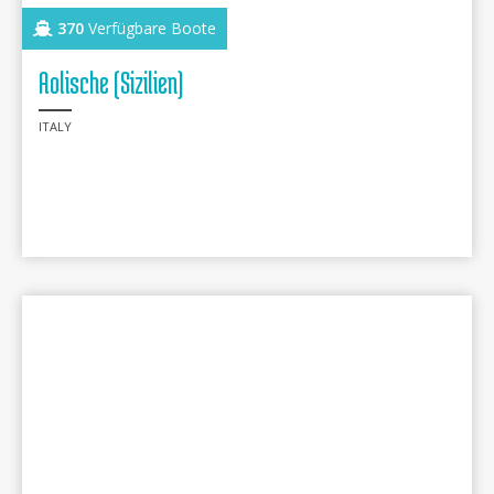
370
Verfügbare Boote
Aolische (Sizilien)
ITALY