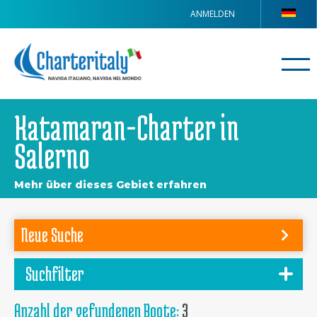
ANMELDEN
Katamaran-Charter in
Salerno
Mehr über dieses Gebiet erfahren
Neue Suche
Suchfilter
Anzahl der gefundenen Boote:
3