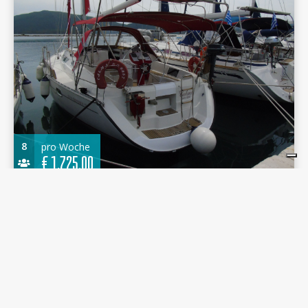
8
pro Woche
€
1.725,00
Sun Odyssey 37.1 1996 - Calma - Port of Lefkas
11.20 m.
Segelboot
1996
Port of Lefkas