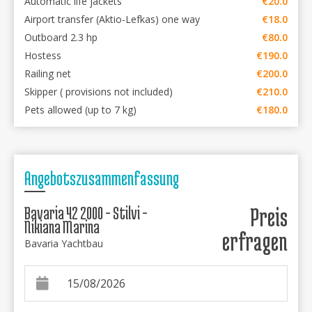
Automatic life jackets
€20.0
Airport transfer (Aktio-Lefkas) one way
€18.0
Outboard 2.3 hp
€80.0
Hostess
€190.0
Railing net
€200.0
Skipper ( provisions not included)
€210.0
Pets allowed (up to 7 kg)
€180.0
Angebotszusammenfassung
Bavaria 42 2000 - Stilvi -
Preis
Nikiana Marina
erfragen
Bavaria Yachtbau