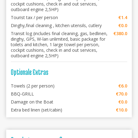
cockpit cushions, check in and out services,
outboard engine 2,5HP)
Tourist tax / per person
€1.4
Dinghy,final cleaning , kitchen utensils, cutlery
€0.0
Transit log (includes final cleaning, gas, bedlinen,
€380.0
dinghy, GPS, W-lan unlimited, basic package for
toilets and kitchen, 1 large towel per person,
cockpit cushions, check in and out services,
outboard engine 2,5HP)
Optionale Extras
Towels (2 per person)
€6.0
BBQ-GRILL
€70.0
Damage on the Boat
€0.0
Extra bed linen (set/cabin)
€10.0