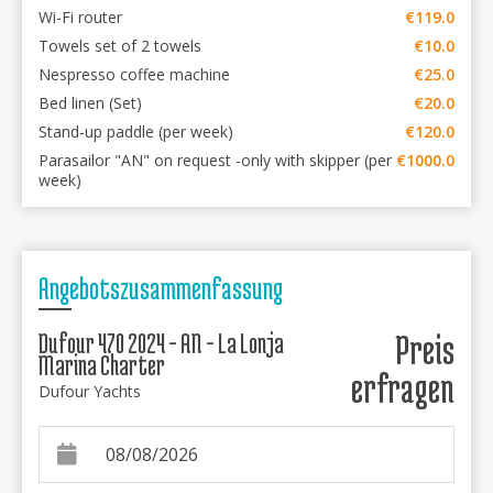
Wi-Fi router
€119.0
Towels set of 2 towels
€10.0
Nespresso coffee machine
€25.0
Bed linen (Set)
€20.0
Stand-up paddle (per week)
€120.0
Parasailor "AN" on request -only with skipper (per
€1000.0
week)
Angebotszusammenfassung
Dufour 470 2024 - AN - La Lonja
Preis
Marina Charter
erfragen
Dufour Yachts