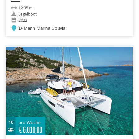
12.35 m.
Segelboot
2022
D-Marin Marina Gouvia
10
pro Woche
€
6.010,00