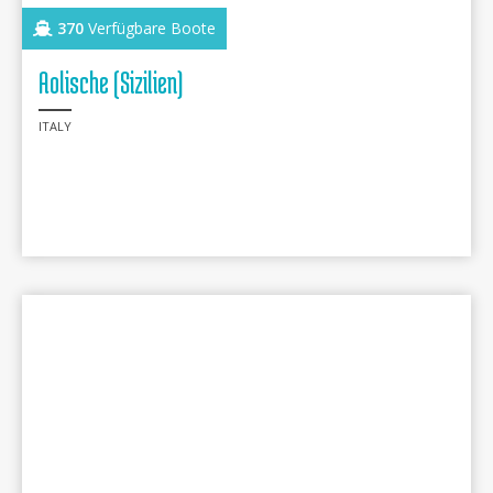
370
Verfügbare Boote
Aolische (Sizilien)
ITALY