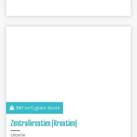
597
Verfügbare Boote
Zentralkroatien (Kroatien)
CROATIA