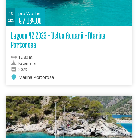
10
pro Woche
€
7.134,00
Lagoon 42 2023 - Delta Aquarii - Marina
Portorosa
12.80 m.
Katamaran
2023
Marina Portorosa