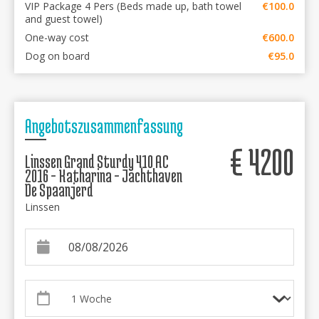
VIP Package 4 Pers (Beds made up, bath towel
€100.0
and guest towel)
One-way cost
€600.0
Dog on board
€95.0
Angebotszusammenfassung
€
4200
Linssen Grand Sturdy 410 AC
2016 - Katharina - Jachthaven
De Spaanjerd
Linssen