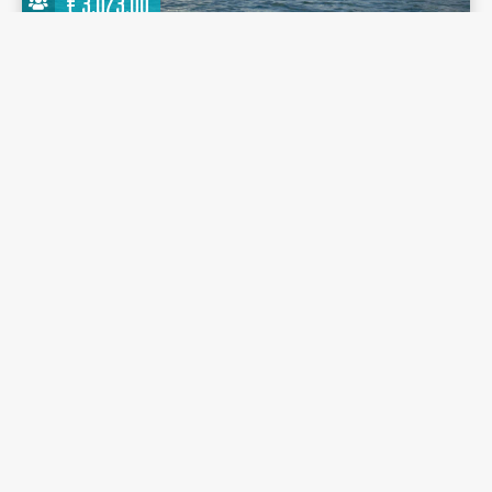
€
3.073,00
Linssen Grand Sturdy 35.0 AC 2020 - Luna Elise -
Jachthaven De Spaanjerd
10.40 m.
Motoryacht
2020
Jachthaven De Spaanjerd