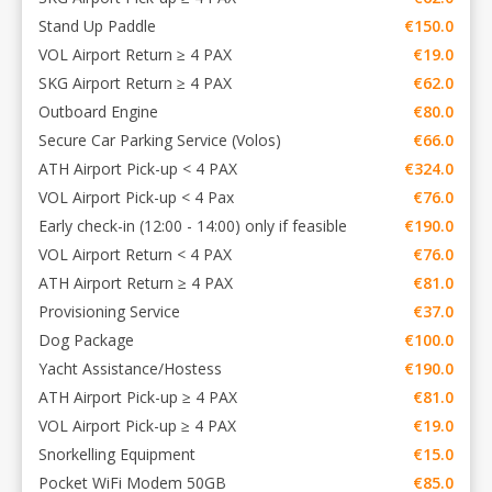
Stand Up Paddle
€150.0
VOL Airport Return ≥ 4 PAX
€19.0
SKG Airport Return ≥ 4 PAX
€62.0
Outboard Engine
€80.0
Secure Car Parking Service (Volos)
€66.0
ATH Airport Pick-up < 4 PAX
€324.0
VOL Airport Pick-up < 4 Pax
€76.0
Early check-in (12:00 - 14:00) only if feasible
€190.0
VOL Airport Return < 4 PAX
€76.0
ATH Airport Return ≥ 4 PAX
€81.0
Provisioning Service
€37.0
Dog Package
€100.0
Yacht Assistance/Hostess
€190.0
ATH Airport Pick-up ≥ 4 PAX
€81.0
VOL Airport Pick-up ≥ 4 PAX
€19.0
Snorkelling Equipment
€15.0
Pocket WiFi Modem 50GB
€85.0