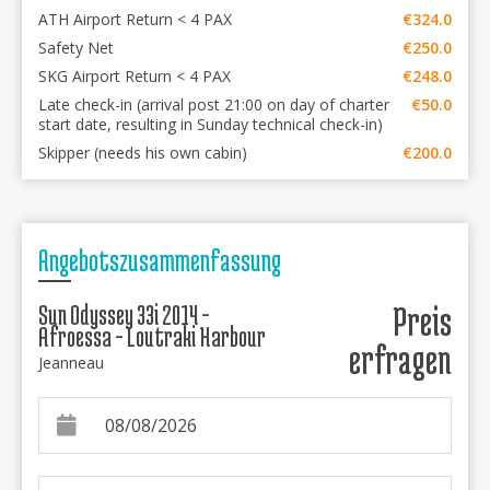
ATH Airport Return < 4 PAX
€324.0
Safety Net
€250.0
SKG Airport Return < 4 PAX
€248.0
Late check-in (arrival post 21:00 on day of charter
€50.0
start date, resulting in Sunday technical check-in)
Skipper (needs his own cabin)
€200.0
Angebotszusammenfassung
Sun Odyssey 33i 2014 -
Preis
Afroessa - Loutraki Harbour
erfragen
Jeanneau