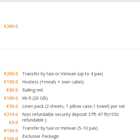
€260.0
€200.0
Transfer by taxi or minivan (up to 4 pax)
€150.0
Hostess (+meals + own cabin)
€80.0
Railing net
€160.0
Wi-fi (20 GB)
€50.0
Linen pack (2 sheets, 1 pillow case,1 towel) per set
€210.0
Non refundable security deposit 37ft-47 ft(+550
refundable )
€5.0
Transfer by taxi or minivan (5-10 pax)
€150.0
Exclusive Package
€100.0